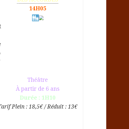
14H05
Théâtre
À partir de 6 ans
Durée : 1H10
Tarif Plein : 18,5€ / Réduit : 13€