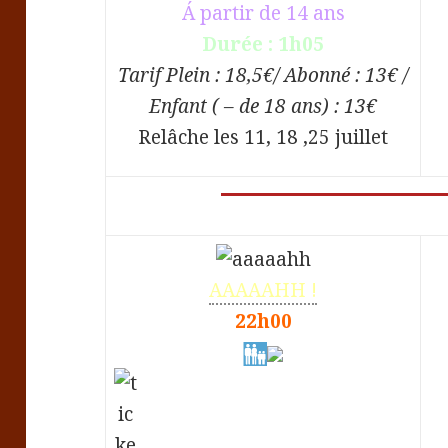
Á partir de 14 ans
Durée : 1h05
Tarif Plein : 18,5€/ Abonné : 13€ /
Enfant ( – de 18 ans) : 13€
Relâche les 11, 18 ,25 juillet
AAAAAHH !
22h00