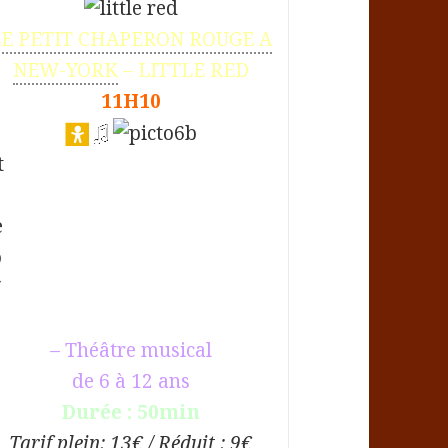
LE PETIT CHAPERON ROUGE A
NEW-YORK
– LITTLE RED
11H10
– Théâtre musical
de 6 à 12 ans
Durée : 50min
Tarif plein: 13€ / Réduit : 9€