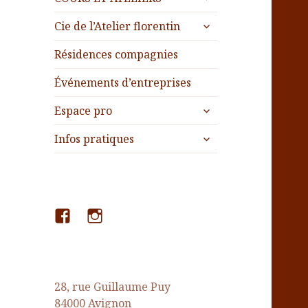
le
menu
ouvrir
sous-
Cie de l’Atelier florentin
le
menu
sous-
Résidences compagnies
menu
Événements d’entreprises
ouvrir
Espace pro
le
ouvrir
sous-
Infos pratiques
le
menu
sous-
menu
Facebook
Instagram
28, rue Guillaume Puy
84000 Avignon