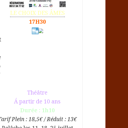
LE CHOIX DES ÂMES
17H30
Théâtre
Á partir de 10 ans
Durée : 1h10
Tarif Plein : 18,5€ / Réduit : 13€
Relâche les 11, 18 ,25 juillet