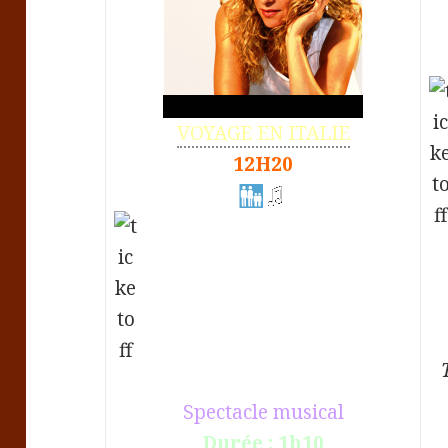
VOYAGE EN ITALIE
12H20
Spectacle musical
Durée : 1h10