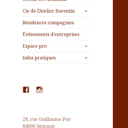
le
menu
ouvrir
sous-
Cie de l’Atelier florentin
le
menu
sous-
Résidences compagnies
menu
Événements d’entreprises
ouvrir
Espace pro
le
ouvrir
sous-
Infos pratiques
le
menu
sous-
menu
Facebook
Instagram
28, rue Guillaume Puy
84000 Avignon