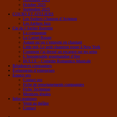
Octobre 2025
Septembre 2025
COURS ET ATELIERS
Les Ateliers Chanson d’Avignon
Les Ateliers Jazz
Cie de l’Atelier florentin
La compagnie
Le Carnet Rouge
Autant qu’on s’emporte en chantant
Little red- Le petit chaperon rouge à New York
Comment j’ai dressé un escargot sur tes seins
L’Insoutenable gourmandise d’être
BULLE – Comédie Romantico Musicale
Résidences compagnies
Événements d’entreprises
Espace pro
Contact pro
Fiche de renseignements compagnies
Fiche Technique
Mentions légales
Infos pratiques
Venir au théâtre
Contact
Facebook