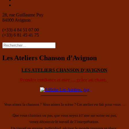
Instagram
28, rue Guillaume Puy
84000 Avignon
(+33) 4 84 51 07 00
(+33) 6 81 45 41 75
Rechercher :
Les Ateliers Chanson d’Avignon
LES ATELIERS CHANSON D’AVIGNON
Prendre confiance et oser … grâce au chant.
——————————
Vous aimez la chanson ? Vous aimez la scène ? Cet atelier est fait pour vous …
Que vous chantiez ou pas, que vous soyez à l’aise sur scène ou pas,
venez découvrir le travail de l’interprétation.
Un travail en groupe, individuel, où tout le monde trouvera sa place.